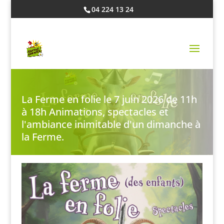
04 224 13 24
LA FERME EN FOLIE
La Ferme en folie le 7 juin 2026 de 11h
à 18h Animations, spectacles et
l'ambiance inimitable d'un dimanche à
la Ferme.