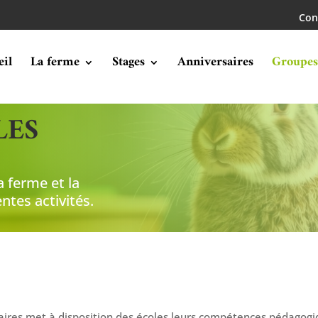
Con
eil
La ferme
Stages
Anniversaires
Groupes
LES
a ferme et la
ntes activités.
ires met à disposition des écoles leurs compétences pédagogiq