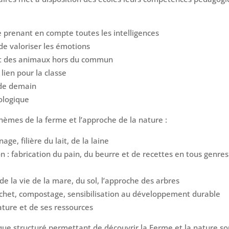
 prenant en compte toutes les intelligences
 de valoriser les émotions
 et des animaux hors du commun
ien pour la classe
 de demain
ologique
thèmes de la ferme et l’approche de la nature :
age, filière du lait, de la laine
n : fabrication du pain, du beurre et de recettes en tous genr
e la vie de la mare, du sol, l’approche des arbres
échet, compostage, sensibilisation au développement durable
nature et de ses ressources
e structuré permettant de découvrir la Ferme et la nature sous