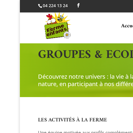
04 224 13 24
Accu
GROUPES & ECO
Découvrez notre univers : la vie à l
nature, en participant à nos différe
LES ACTIVITÉS À LA FERME
Une équipe motivée aux profils complémenta