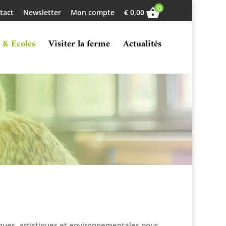
0
tact
Newsletter
Mon compte
€
0,00
 & Ecoles
Visiter la ferme
Actualités
ues, artistiques et environnementales pour