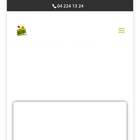
04 224 13 24
STAGES À LA FERME
Les soins aux animaux, la découverte
du site, divers ateliers créatifs et/ou
culinaires, des jeux sont au
programme de chaque stage.