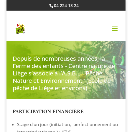
04 224 13 24
STAGES PÊCHE
Depuis de nombreuses années, la
Ferme des enfants - Centre nature de
Liège s’associe à l’A.S.B.L. "Pêche,
Nature et Environnement" (Ecole de
pêche de Liège et environs)
PARTICIPATION FINANCIÈRE
Stage d’un jour (initiation, perfectionnement ou