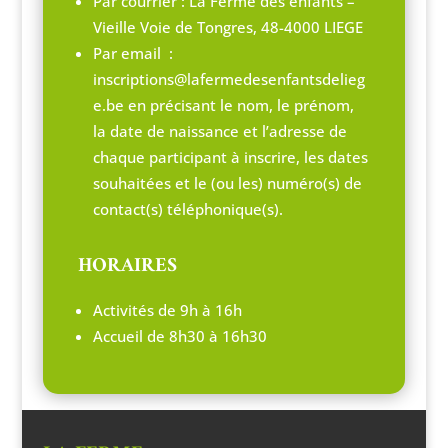
Par courrier : La Ferme des enfants –
Vieille Voie de Tongres, 48-4000 LIEGE
Par email :
inscriptions@lafermedesenfantsdelieg
e.be
en précisant le nom, le prénom,
la date de naissance et l’adresse de
chaque participant à inscrire, les dates
souhaitées et le (ou les) numéro(s) de
contact(s) téléphonique(s).
HORAIRES
Activités de 9h à 16h
Accueil de 8h30 à 16h30