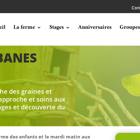
Con
eil
La ferme
Stages
Anniversaires
Groupes
BANES
he des graines et
 approche et soins aux
ages et découverte du
rme des enfants et le mardi matin aux