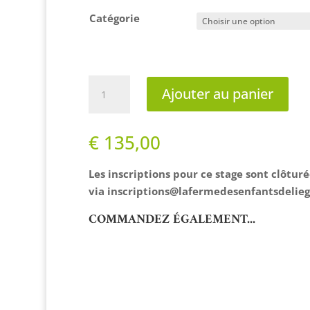
Catégorie
quantité
Ajouter au panier
de
Graines
de
€
135,00
cabanes
Les inscriptions pour ce stage sont clôtu
via
inscriptions@lafermedesenfantsdelieg
COMMANDEZ ÉGALEMENT...