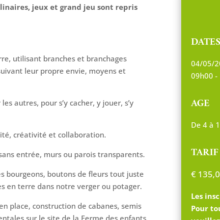
ulinaires, jeux et grand jeu sont repris
DATE
erre, utilisant branches et branchages
04/05/2
suivant leur propre envie, moyens et
09h00 -
AGE
es autres, pour s’y cacher, y jouer, s’y
De 4 à 
é, créativité et collaboration.
TARIF
 sans entrée, murs ou parois transparents.
€
135,0
es bourgeons, boutons de fleurs tout juste
es en terre dans notre verger ou potager.
Les insc
 en place, construction de cabanes, semis
Pour to
ntales sur le site de la Ferme des enfants.