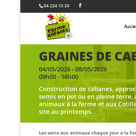
04 224 13 24
Accu
GRAINES DE CA
04/05/2026 - 08/05/2026
09h00 - 16h00
Construction de cabanes, approc
semis en pot ou en pleine terre,
animaux à la ferme et aux Cotill
site au printemps.
Les soins aux animaux chaque jour à la Fe