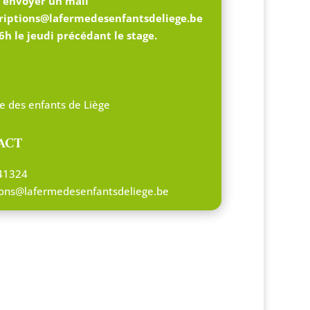
z envoyer un mail
criptions@lafermedesenfantsdeliege.be
6h le jeudi précédant le stage.
e des enfants de Liège
ACT
41324
tions@lafermedesenfantsdeliege.be