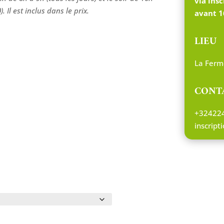
via
ins
 Il est inclus dans le prix.
avant 1
LIEU
La Ferm
CONT
+32422
inscrip