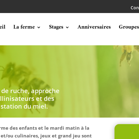
Con
eil
La ferme
Stages
Anniversaires
Groupes
s de ruche, approche
llinisateurs et des
ustation du miel.
rme des enfants et le mardi matin à la
 et/ou culinaires, jeux et grand jeu sont