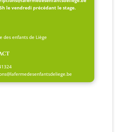
criptions@lafermedesenfantsdeliege.be
6h le vendredi précédant le stage.
e des enfants de Liège
ACT
41324
tions@lafermedesenfantsdeliege.be