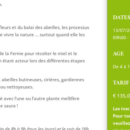
.
DATE
leurs et du balai des abeilles, les processus
13/07/2
e vivre la nature … surtout quand elle les
09h00 -
AGE
e de la Ferme pour récolter le miel et le
en étant acteur lors des différentes étapes
De 4 à 
, abeilles butineuses, cirières, gardiennes
TARIF
s ou nettoyeuses.
€
135,0
 avec l’une ou l’autre plante mellifère
e saura !
Les insc
Pour to
veuille
n de 8h à 9h (tous les jours) et le soir de 16h