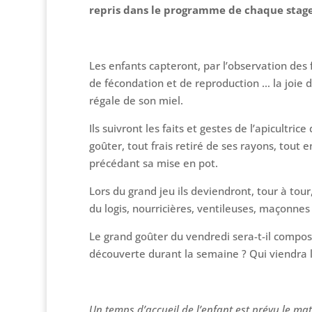
repris dans le programme de chaque stage
Les enfants capteront, par l’observation des f
de fécondation et de reproduction … la joie d
régale de son miel.
Ils suivront les faits et gestes de l’apicultric
goûter, tout frais retiré de ses rayons, tout 
précédant sa mise en pot.
Lors du grand jeu ils deviendront, tour à tour
du logis, nourricières, ventileuses, maçonne
Le grand goûter du vendredi sera-t-il composé
découverte durant la semaine ? Qui viendra l
Un temps d’accueil de l’enfant est prévu le mati