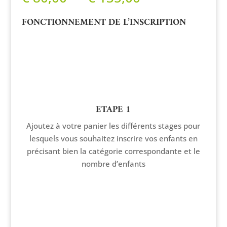
automne
de
prix :
FONCTIONNEMENT DE L’INSCRIPTION
€ 80,00
à
€ 135,00
ETAPE 1
Ajoutez à votre panier les différents stages pour
lesquels vous souhaitez inscrire vos enfants en
précisant bien la catégorie correspondante et le
nombre d’enfants