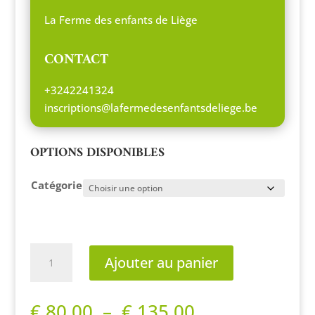
€ 80,00
à
La Ferme des enfants de Liège
€ 135,00
CONTACT
+3242241324
inscriptions@lafermedesenfantsdeliege.be
OPTIONS DISPONIBLES
Catégorie
quantité
Ajouter au panier
de
L'arboretum
en
Plage
€
80,00
–
€
135,00