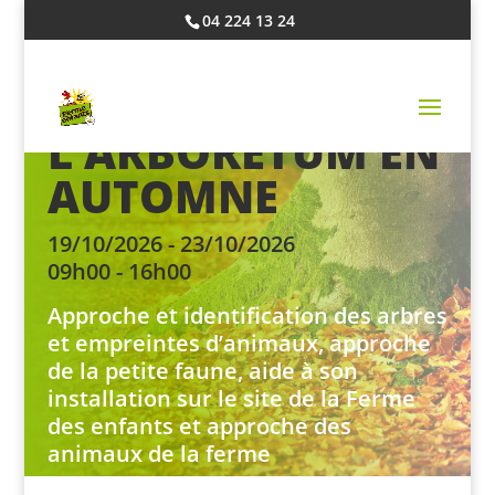
04 224 13 24
L’ARBORETUM EN
AUTOMNE
19/10/2026 - 23/10/2026
09h00 - 16h00
Approche et identification des arbres
et empreintes d’animaux, approche
de la petite faune, aide à son
installation sur le site de la Ferme
des enfants et approche des
animaux de la ferme