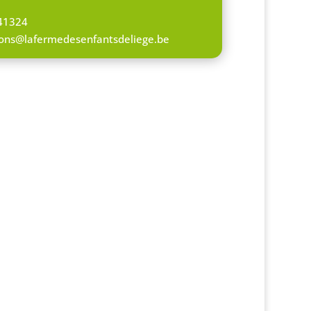
41324
tions@lafermedesenfantsdeliege.be