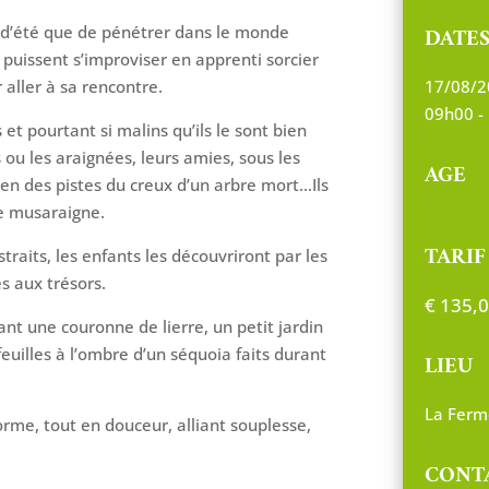
s d’été que de pénétrer dans le monde
DATE
puissent s’improviser en apprenti sorcier
aller à sa rencontre.
17/08/2
09h00 -
s et pourtant si malins qu’ils le sont bien
ou les araignées, leurs amies, sous les
AGE
en des pistes du creux d’un arbre mort…Ils
de musaraigne.
TARIF
traits, les enfants les découvriront par les
s aux trésors.
€
135,0
rant une couronne de lierre, un petit jardin
uilles à l’ombre d’un séquoia faits durant
LIEU
La Ferm
rme, tout en douceur, alliant souplesse,
CONT