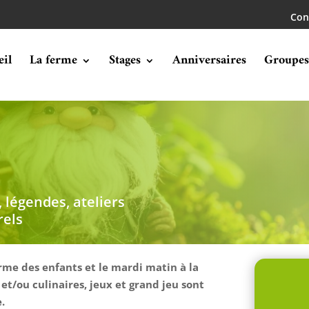
Con
eil
La ferme
Stages
Anniversaires
Groupes
E
 légendes, ateliers
rels
rme des enfants et le mardi matin à la
 et/ou culinaires, jeux et grand jeu sont
.