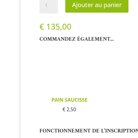
Ajouter au panier
de
Le
petit
€
135,00
peuple
COMMANDEZ ÉGALEMENT...
PAIN SAUCISSE
€ 2,50
FONCTIONNEMENT DE L’INSCRIPTIO