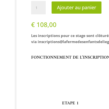
quantité
Ajouter au panier
de
Les
apprentis
€
108,00
fermiers
Les inscriptions pour ce stage sont clôtu
via
inscriptions@lafermedesenfantsdelieg
FONCTIONNEMENT DE L’INSCRIPTIO
ETAPE 1