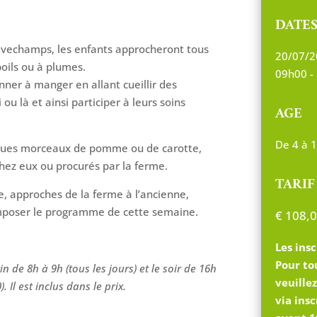
DATE
Favechamps, les enfants approcheront tous
20/07/2
poils ou à plumes.
09h00 -
onner à manger en allant cueillir des
u là et ainsi participer à leurs soins
AGE
De 4 à 
lques morceaux de pomme ou de carotte,
chez eux ou procurés par la ferme.
TARIF
, approches de la ferme à l’ancienne,
mposer le programme de cette semaine.
€
108,0
Les insc
Pour to
n de 8h à 9h (tous les jours) et le soir de 16h
veuille
 Il est inclus dans le prix.
via
ins