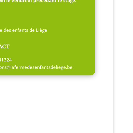
6h le vendredi précédant le stage.
e des enfants de Liège
ACT
41324
tions@lafermedesenfantsdeliege.be