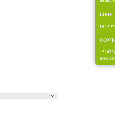
avant 1
LIEU
La Ferm
CONT
+32422
inscrip