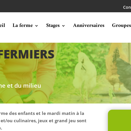
Con
eil
La ferme
Stages
Anniversaires
Groupes
 FERMIERS
e et du milieu
rme des enfants et le mardi matin à la
 et/ou culinaires, jeux et grand jeu sont
.